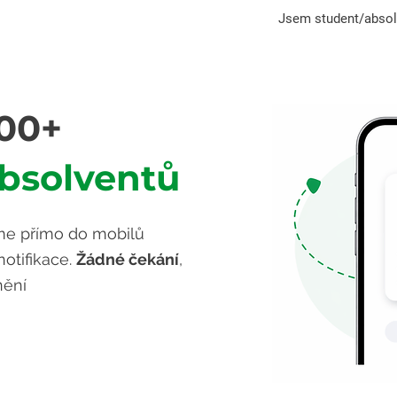
Jsem student/absol
000+
absolventů
me přímo do mobilů
otifikace.
Žádné čekání
,
nění