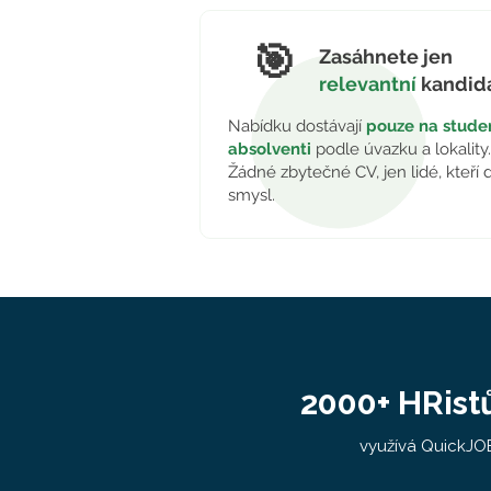
🎯
Zasáhnete jen
relevantní
kandid
Nabídku dostávají
pouze na studen
absolventi
podle úvazku a lokality
Žádné zbytečné CV, jen lidé, kteří d
smysl.
2000+ HRistů
využívá QuickJOB