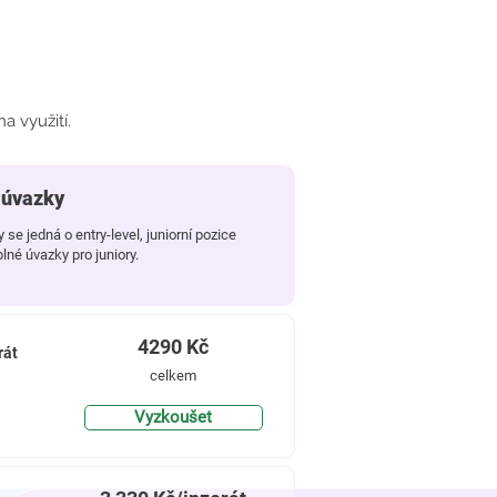
a využití.
 úvazky
y se jedná o
entry-level, juniorní pozice
 plné úvazky pro juniory.
4290
Kč
rát
celkem
Vyzkoušet