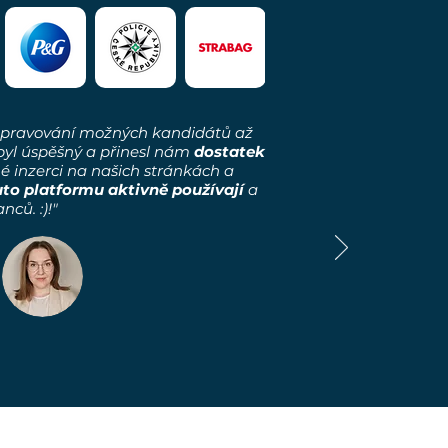
o spravování možných kandidátů až
 byl úspěšný a přinesl nám
dostatek
é inzerci na našich stránkách a
uto platformu aktivně používají
a
ů. :)!"​