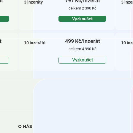
át
797
Kč/inzerát
3 inzeráty
3 inze
celk
em 2 390 Kč
Vyzkoušet
t
499
Kč/inzerát
10 inzerátů
10 inz
celk
em 4 990 Kč
Vyzkoušet
O NÁS