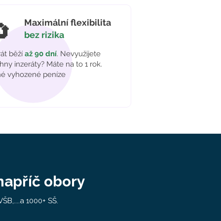
Maximální flexibilita
🔄
bez rizika
rát běží
až 90 dní
. Nevyužijete
hny inzeráty? Máte na to 1 rok.
é vyhozené peníze
napříč obory
B,....a 1000+ SŠ.