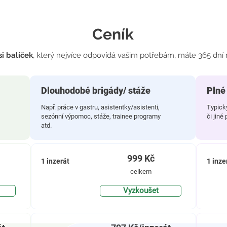
Ceník
i balíček
, který nejvíce odpovídá vašim potřebám, máte 365 dní n
Dlouhodobé brigády/ stáže
Plné
Např. práce v gastru, asistentky/asistenti,
Typick
sezónní výpomoc, stáže, trainee programy
či jiné
atd.
999
Kč
1 inzerát
1 inze
celkem
Vyzkoušet