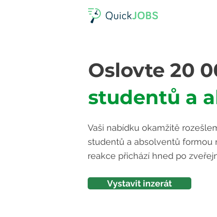
Oslovte 20 
studentů a 
Vaši nabídku okamžitě rozešle
studentů a absolventů formou n
reakce přichází hned po zveřej
Vystavit inzerát