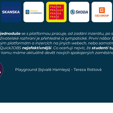
jednoduše
se s platformou pracuje, od zadání inzerátu, p
živatelské rozhraní je přehledné a sympatické. První nábor
jiným platformám a inzercích na jiných webech, nebo samotn
es QuickJOBS
nejefektivnější
. Co oceňuji nejvíc, že
studenti t
 tomu máme aktuálně devět nových spokojených zaměstnanc
Playground (bývalé Hamleys) - Tereza Rottová