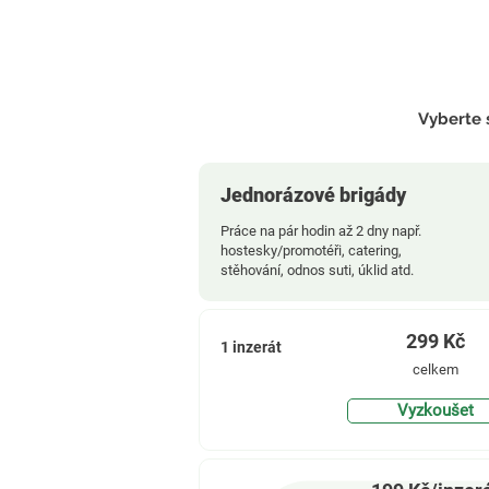
Vyberte s
Jednorázové brigády
Práce na pár hodin až 2 dny např.
hostesky/promotéři, catering,
stěhování, odnos suti, úklid atd.
299
Kč
1 inzerát
celkem
Vyzkoušet