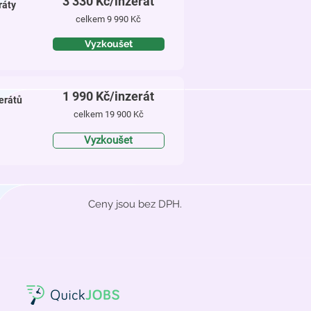
3 330
Kč/
inzerát
ráty
celkem 9 990 Kč
Vyzkoušet
1 990
Kč/inzerát
erátů
celkem 19 900 Kč
Vyzkoušet
Ceny jsou bez DPH.